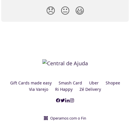
😞
😐
😃
Gift Cards made easy
Smash Card
Uber
Shopee
Via Varejo
Ri Happy
Zé Delivery
Operamos com o Fin