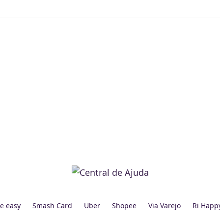
e easy
Smash Card
Uber
Shopee
Via Varejo
Ri Happ