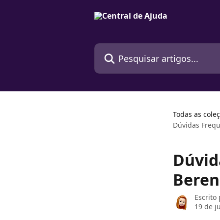
Passar para o conteúdo principal
Pesquisar artigos...
Todas as cole
Dúvidas Freq
Dúvid
Beren
Escrito
19 de j