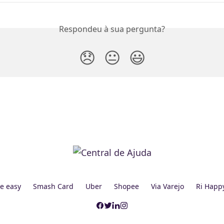
Respondeu à sua pergunta?
😞
😐
😃
e easy
Smash Card
Uber
Shopee
Via Varejo
Ri Happ