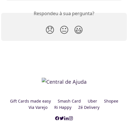
Respondeu à sua pergunta?
😞
😐
😃
Gift Cards made easy
Smash Card
Uber
Shopee
Via Varejo
Ri Happy
Zé Delivery