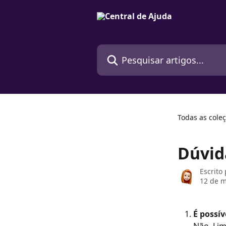
Passar para o conteúdo principal
Pesquisar artigos...
Todas as cole
Dúvid
Escrito
12 de m
É possí