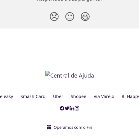
😞
😐
😃
e easy
Smash Card
Uber
Shopee
Via Varejo
Ri Happ
Operamos com o Fin