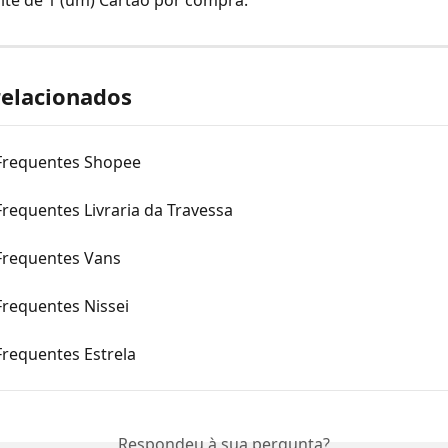
ite de 1 (um) Cartão por compra.
relacionados
Frequentes Shopee
requentes Livraria da Travessa
Frequentes Vans
Frequentes Nissei
Frequentes Estrela
Respondeu à sua pergunta?