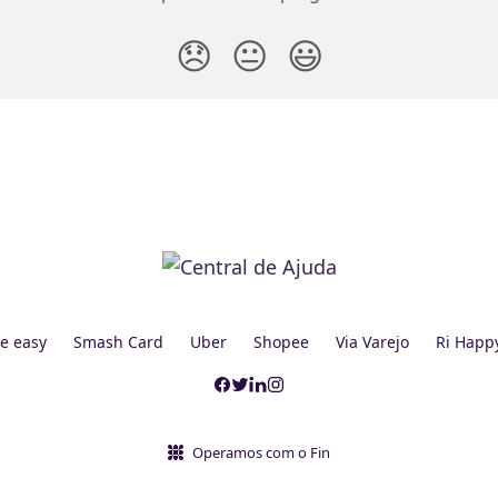
😞
😐
😃
e easy
Smash Card
Uber
Shopee
Via Varejo
Ri Happ
Operamos com o Fin