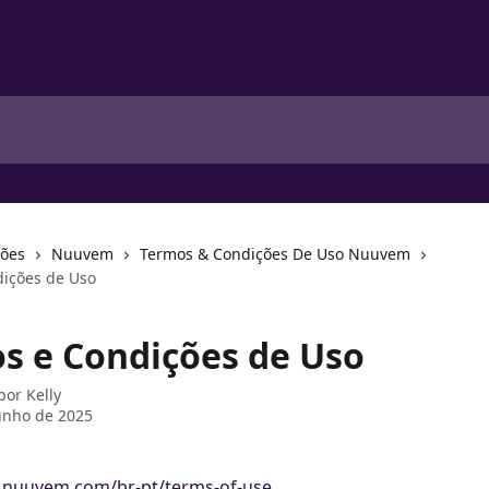
ções
Nuuvem
Termos & Condições De Uso Nuuvem
ições de Uso
s e Condições de Uso
 por
Kelly
unho de 2025
.nuuvem.com/br-pt/terms-of-use